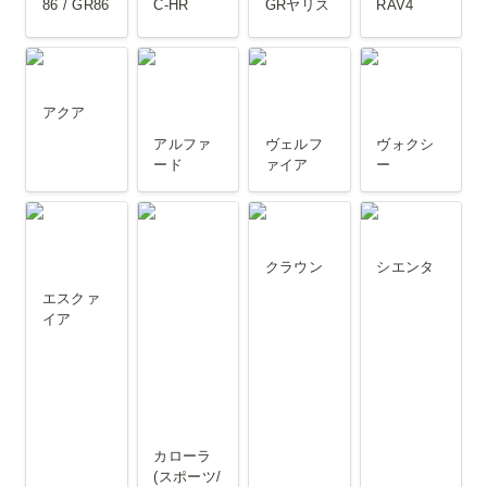
86 / GR86
C-HR
GRヤリス
RAV4
アクア
アルファー
ヴェルファ
ヴォクシー
ド
イア
アクア
アルファ
ヴェルフ
ヴォクシ
ード
ァイア
ー
エスクァイ
カローラ (ス
クラウン
シエンタ
ア
ポーツ/クロ
クラウン
シエンタ
ス/ツーリン
エスクァ
グ/ルミオン/
イア
アクシオ/フ
ィールダー
他)
カローラ  
(スポーツ/