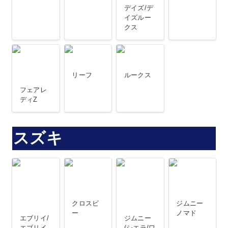
デイズ/デ
イズルー
クス
フェアレデ
リーフ
ルークス
ィZ
リーフ
ルークス
フェアレ
ディZ
スズキ
エブリイ/エ
クロスビー
ジムニー (シ
ジムニーノ
ブリイワゴ
エラ/ワイド)
マド
ン
クロスビ
ジムニー
ー
ノマド
エブリイ/
ジムニー 
エブリイ
(シエラ/ワ