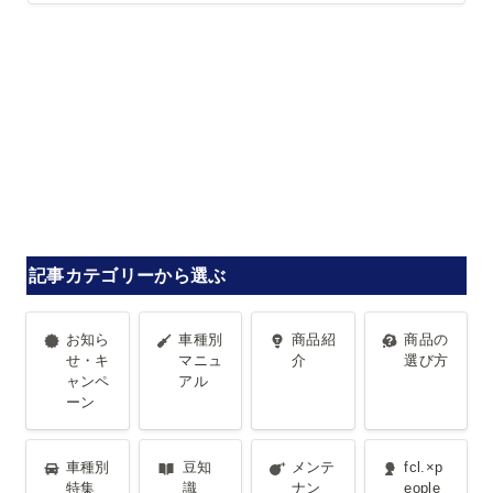
記事カテゴリーから選ぶ
お知らせ・
車種別マニ
商品紹介
商品の選び
お知ら
車種別
商品紹
商品の
キャンペー
ュアル
方
せ・キ
マニュ
介
選び方
ャンペ
アル
ン
ーン
車種別特集
豆知識
メンテナン
fcl.×people
車種別
豆知
メンテ
fcl.×p
ス・トラブ
特集
識
ナン
eople