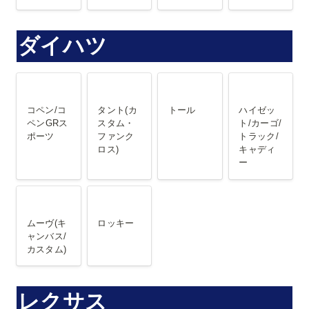
ダイハツ
コペン/コペ
タント(カス
トール
ハイゼット/
ンGRスポー
タム・ファ
カーゴ/トラ
コペン/コ
タント(カ
トール
ハイゼッ
ツ
ンクロス)
ック/キャデ
ペン
GRス
スタム・
ト/カーゴ/
ポーツ
ファンク
トラック/
ィー
ロス)
キャディ
ー
ムーヴ(キャ
ロッキー
ンバス/カス
ムーヴ(キ
ロッキー
タム)
ャンバス/
カスタム)
レクサス