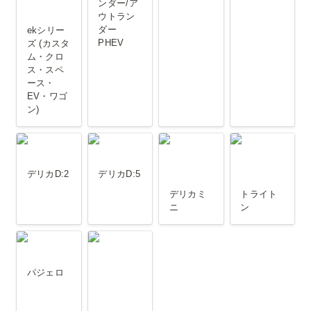
ンダー/ア
ウトラン
ダー
ekシリー
PHEV
ズ (カスタ
ム・クロ
ス・スペ
ース・
EV・ワゴ
ン)
デリカD:2
デリカD:5
デリカミニ
トライトン
デリカD:2
デリカD:5
デリカミ
トライト
ニ
ン
パジェロ
ミニキャブ
(EV・トラ
パジェロ
ック・バン)