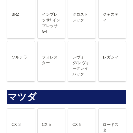
BRZ
インプレッ
クロストレ
ジャスティ
サ/ インプレ
ック
BRZ
インプレ
クロスト
ジャステ
ッサG4
ッサ/ イン
レック
ィ
プレッサ
G4
ソルテラ
フォレスタ
レヴォーグ/
レガシィ
ー
レヴォーグ
ソルテラ
フォレス
レヴォー
レガシィ
レイバック
ター
グ/レヴォ
ーグレイ
バック
マツダ
CX-3
CX-5
CX-8
ロードスタ
ー
CX-3
CX-5
CX-8
ロードス
ター