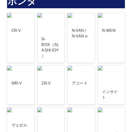
ホンダ
CR-V
N-
N-VAN / N-
N-WGN
BOX（SLASH/JOY）
VAN e:
CR-V
N-VAN / 
N-WGN
N-VAN e:
N-
BOX（SL
ASH/JOY
）
WR-V
ZR-V
アコード
インサイト
WR-V
ZR-V 
アコード
インサイ
ト
ヴェゼル
オデッセイ
シビック/シ
ステップワ
ビック
ゴン
ヴェゼル
TypeR