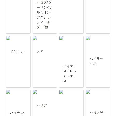
クロス/ツ
ーリング/
ルミオン/
アクシオ/
フィール
ダー他)
タンドラ
ノア
ハイエース /
ハイラック
レジアスエ
ス
タンドラ
ノア
ース
ハイラッ
クス
ハイエー
ス / レジ
アスエー
ス
ハイランダ
ハリアー
プリウス/プ
ヤリス/ヤリ
ー
リウスPHV
スクロス
ハリアー
ハイラン
ヤリス/ヤ