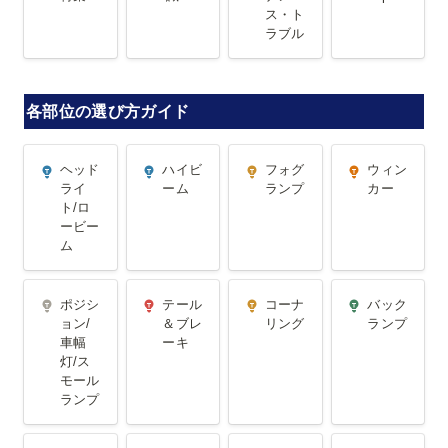
ス・ト
ル
ラブル
各部位の選び方ガイド
ヘッドライ
ハイビーム
フォグラン
ウィンカー
ヘッド
ハイビ
フォグ
ウィン
ト/ロービー
プ
ライ
ーム
ランプ
カー
ト/ロ
ム
ービー
ム
ポジション/
テール＆ブ
コーナリン
バックラン
ポジシ
テール
コーナ
バック
車幅灯/スモ
レーキ
グ
プ
ョン/
＆ブレ
リング
ランプ
車幅
ーキ
ールランプ
灯/ス
モール
ランプ
リアフォグ
ライセンス/
内装/ルーム
アクセサリ