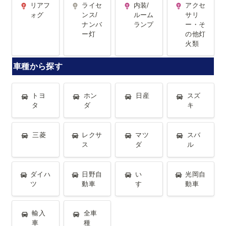
リアフ
ライセ
内装/
アクセ
ナンバー灯
ランプ
ー・その他
ォグ
ンス/
ルーム
サリ
ナンバ
ランプ
ー・そ
灯火類
ー灯
の他灯
火類
車種から探す
トヨタ
ホンダ
日産
スズキ
トヨ
ホン
日産
スズ
タ
ダ
キ
三菱
レクサス
マツダ
スバル
三菱
レクサ
マツ
スバ
ス
ダ
ル
ダイハツ
日野自動車
いすゞ
光岡自動車
ダイハ
日野自
い
光岡自
ツ
動車
すゞ
動車
輸入車
全車種
輸入
全車
車
種