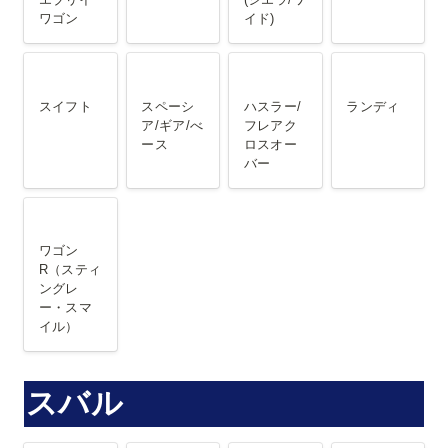
ワゴン
イド)
スイフト
スペーシア/
ハスラー/フ
ランディ
ギア/べース
レアクロス
スイフト
スペーシ
ハスラー/
ランディ
オーバー
ア/ギア/べ
フレアク
ース
ロスオー
バー
ワゴン
R（スティ
ワゴン
ングレー・
R（スティ
ングレ
スマイル）
ー・スマ
イル）
スバル