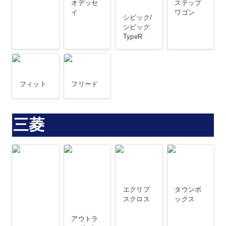
オデッセ
ステップ
イ
ワゴン
シビック/
シビック 
TypeR
フィット
フリード
フィット
フリード
三菱
ekシリーズ
アウトラン
エクリプス
タウンボッ
(カスタム・
ダー/アウト
クロス
クス
クロス・ス
ランダー
エクリプ
タウンボ
ペース・
PHEV
スクロス
ックス
EV・ワゴ
アウトラ
ン)