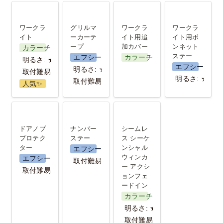
ワークライ
グリルマー
ワークライ
ワークライ
ト
カーテープ
ト用追加カ
ト用ボンネ
ワークラ
グリルマ
ワークラ
ワークラ
バー
ットステー
イト
ーカーテ
イト用追
イト用ボ
ープ
加カバー
ンネット
カラーチェンジ
ステー
エフシーエル
カラーチェンジ
明るさ: ★★
エフシーエル
明るさ: ★
取付難易度: ★★★
明るさ: ★★
取付難易度:★★
人気✨️
ドアノブプ
ナンバース
シームレス
ロテクター
テー
シーケンシ
ドアノブ
ナンバー
シームレ
ャル ウィン
プロテク
ステー
ス シーケ
ター
ンシャル 
エフシーエル
カー アクシ
ウィンカ
エフシーエル
取付難易度：★
ョンフェー
ー アクシ
取付難易度：★
ョンフェ
ドイン
ードイン
カラーチェンジ
明るさ: ★
取付難易度: ★★★