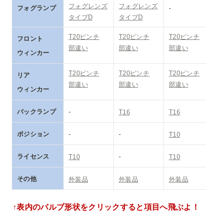
フォグレンズ

フォグレンズ

フォグランプ
-
タイプD
タイプD
T20ピンチ

T20ピンチ

T20ピンチ

フロント

部違い
部違い
部違い
ウィンカー
T20ピンチ

T20ピンチ

T20ピンチ

リア

部違い
部違い
部違い
ウィンカー
バックランプ
-
T16
T16
ポジション
-
-
T10
ライセンス
-
T10
T10
その他
外装品
外装品
外装品
↑表内のバルブ形状をクリックすると項目へ飛ぶよ！