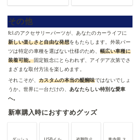
その他
fcl.のアクセサリーパーツが、あなたのカーライフに
新しい楽しさと自由な発想
をもたらします。外装パー
ツは特定の車種を選ばない仕様のため、
幅広い車種に
装着可能。
固定観念にとらわれず、アイデア次第でさ
まざまな取付方法を楽しめます。
それこそが、
カスタムの本当の醍醐味
ではないでしょ
うか。世界に一台だけの、
あなたらしい特別な愛車
へ。
新車購入時におすすめグッズ
ダッシュボ
USBイルミ
盗難防止用
車内用 スリ
ードマット
ネーション
ハンドルロ
ムバックポ
ダッシュ
USBイル
盗難防止
車内用 ス