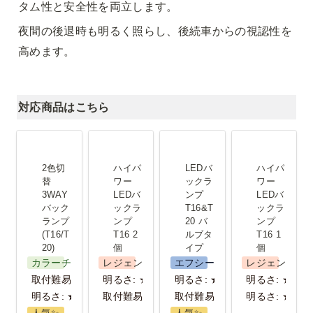
タム性と安全性を両立します。
夜間の後退時も明るく照らし、後続車からの視認性を
高めます。
対応商品はこちら
2色切替
ハイパワー
LEDバック
ハイパワー
3WAYバッ
LEDバック
ランプ
LEDバック
2色切
ハイパ
LEDバ
ハイパ
クランプ
ランプ T16
T16&T20 バ
ランプ T16
替 
ワー
ックラ
ワー
3WAY
LEDバ
ンプ 
LEDバ
(T16/T20)
2個
ルブタイプ
1個
バック
ックラ
T16&T
ックラ
ランプ
ンプ 
20 バ
ンプ 
(T16/T
T16 2
ルブタ
T16 1
20)
個
イプ
個
カラーチェンジ
レジェンダリーシリーズ
エフシーエル
レジェンダリ
取付難易度: ★★★
明るさ: ★★★
明るさ: ★★
明るさ: ★★
明るさ: ★★
取付難易度：★
取付難易度：★
明るさ: ★
人気✨️
人気✨️