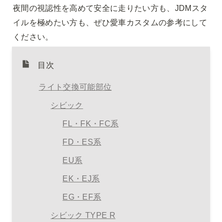
夜間の視認性を高めて安全に走りたい方も、JDMスタ
イルを極めたい方も、ぜひ愛車カスタムの参考にして
ください。
目次
ライト交換可能部位
シビック
FL・FK・FC系
FD・
ES
系
EU系
EK・EJ系
EG・EF系
シビック TYPE R