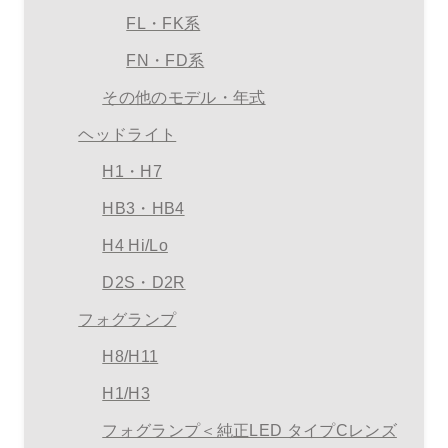
FL・FK系
FN・FD系
その他のモデル・年式
ヘッドライト
H1・H7
HB3・HB4
H4 Hi/Lo
D2S・D2R
フォグランプ
H8/H11
H1/H3
フォグランプ＜純正LED タイプCレンズ