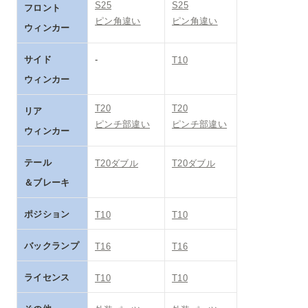
S25

S25

フロント

ピン角違い
ピン角違い
ウィンカー
サイド

-
T10
ウィンカー
T20

T20

リア

ピンチ部違い
ピンチ部違い
ウィンカー
テール

T20ダブル
T20ダブル
＆ブレーキ
ポジション
T10
T10
バックランプ
T16
T16
ライセンス
T10
T10