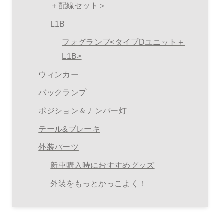
＋配線セット＞
L1B
フォグランプ<タイプDユニット＋
L1B>
ウィンカー
バックランプ
ポジション＆ナンバー灯
テール&ブレーキ
外装パーツ
新車購入時におすすめグッズ
外装をもっとかっこよく！