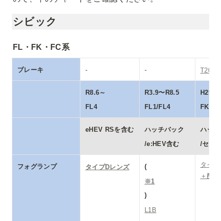
シビック
FL・FK・FC系
ブレーキ
-
-
T20
R8.6～

R3.9〜R8.5

H29.7
FL4
FL1/FL4
FK7・
eHEV RSを含む
ハッチバック 

ハッチ
/e:HEV含む
/セダ
タイプC
フォグランプ
(
タイプDレンズ
＋配線
※1
L1B