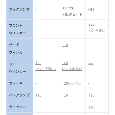
タイプC

フォグランプ
-
H11
＋配線セット
S25

フロント

-
-
ピン角違い
ウィンカー
サイド

-
-
T10
ウィンカー
T20

T20

リア

ピンチ部違い
ピンチ部違い
ウィンカー
ブレーキ
-
-
T20シングル
バックランプ
T16
T16
T16
ライセンス
-
-
T10