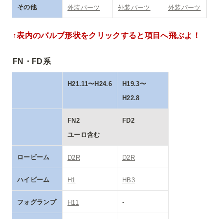
その他
外装パーツ
外装パーツ
外装パーツ
↑表内のバルブ形状をクリックすると項目へ飛ぶよ！
FN・FD系
H21.11〜H24.6
H19.3〜
H22.8
FN2

FD2
ユーロ含む
ロービーム
D2R
D2R
ハイビーム
H1
HB3
フォグランプ
-
H11