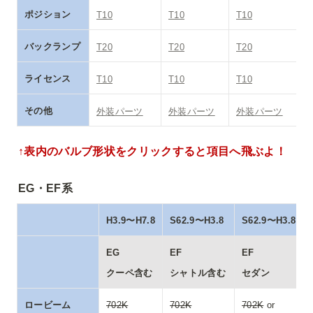
ポジション
T10
T10
T10
バックランプ
T20
T20
T20
ライセンス
T10
T10
T10
その他
外装パーツ
外装パーツ
外装パーツ
↑表内のバルブ形状をクリックすると項目へ飛ぶよ！
EG・EF系
H3.9〜H7.8
S62.9〜H3.8
S62.9〜H3.8
EG

EF

クーペ含む
シャトル含む
セダン
ロービーム
702K
702K
702K
 or 