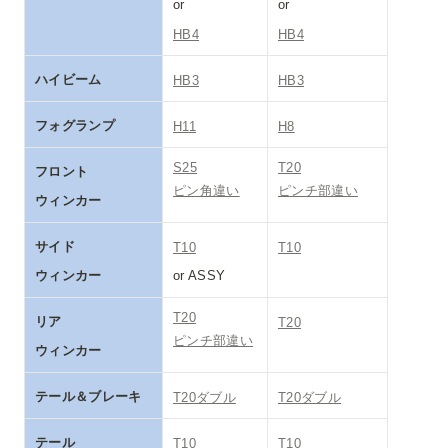
or 
or 
HB4
HB4
ハイビーム
HB3
HB3
フォグランプ
H11
H8
S25

T20

フロント

ピン角違い
ピンチ部違い
ウィンカー
サイド

T10
T10
ウィンカー
or ASSY
T20

リア

T20
ピンチ部違い
ウィンカー
テール＆ブレーキ
T20ダブル
T20ダブル
テール
T10
T10