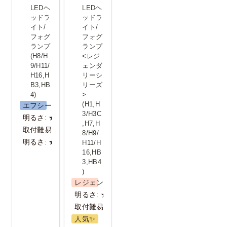
ライト/フォ
ライト/フォ
LEDヘ
LEDヘ
グランプ
グランプ<レ
ッドラ
ッドラ
イト/
イト/
(H8/H9/H11/H16,HB3,HB4)
ジェンダリ
フォグ
フォグ
ーシリーズ>
ランプ  
ランプ
(H8/H
<レジ
(H1,H3/H3C,H7,H8/H9/H11/H16,HB3,HB4)
9/H11/
ェンダ
H16,H
リーシ
B3,HB
リーズ
4)
>
(H1,H
エフシーエル
3/H3C
明るさ: ★★
,H7,H
取付難易度：★
8/H9/
明るさ: ★★★
H11/H
16,HB
3,HB4
) 
レジェンダリーシリーズ
明るさ: ★★★
取付難易度：★
人気✨️