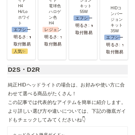
イト 
イト 
ジョン
イト
色 H4
H4 
電球色 
キット 
HIDコ
Hi/Lo 
ハロゲ
55W
ンバー
ホワイ
ン色 
エフシーエル
ジョン
ト
H4
明るさ: ★★★
キット 
エフシーエル
レジェンダリーシリーズ
35W
取付難易度:★★
明るさ: ★★
明るさ: ★★★
エフシーエル
取付難易度：★
取付難易度：★
明るさ: ★★
人気✨️
取付難易度:★
D2S・D2R
純正HIDヘッドライトの場合は、お好みや使い方に合
わせて選べる商品がたくさん！

この記事では代表的なアイテムを簡単に紹介します。
より詳しい選び方や違いについては、下記の徹底ガイ
ドもチェックしてみてくださいね👇
ヘッドライト徹底ガイド～役割・選び方・取付方法まで～ - fcl. (エフシーエル)