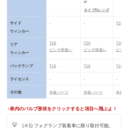
タイプDレンズ
サイド

-
-
T10
ウィンカー
T20

T20

T20

リア

ピンチ部違い
ピンチ部違い
ピンチ
ウィンカー
バックランプ
T16
T16
T16
ライセンス
-
-
-
その他
外装パーツ
外装パーツ
外装パ
↑表内のバルブ形状をクリックすると項目へ飛ぶよ！
💡
(※1) フォグランプ装着車に限り取付可能。