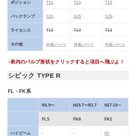
ポジション
T10
T10
T10
バックランプ
S25
S25
S25
ライセンス
T13
T13
T13
その他
外装パーツ
外装パーツ
外装パーツ
↑表内のバルブ形状をクリックすると項目へ飛ぶよ！
シビック TYPE R
FL・FK系
R4.9〜
H29.7〜R3.7
H27.10
〜
FL5
FK8
FK2
ハイビーム
-
-
H7