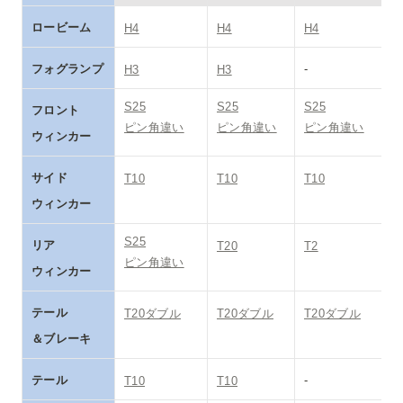
ロービーム
H4
H4
H4
フォグランプ
-
H3
H3
S25

S25

S25

フロント

ピン角違い
ピン角違い
ピン角違い
ウィンカー
サイド

T10
T10
T10
ウィンカー
S25

リア

T20
T2
ピン角違い
ウィンカー
テール

T20ダブル
T20ダブル
T20ダブル
＆ブレーキ
テール
-
T10
T10