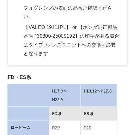
フォグレンズの表面の品番ご確認くださ
い。
【VALEO 19111PL】 or 【ホンダ純正部品
番号P30300-25009192】の印字がある場合
はタイプDレンズユニットへの交換も必要
となります
FD・
ES
系
H17.9〜
H13.12〜H17.8
H22.9
FD系
ES系
ロービーム
D2R
D2R