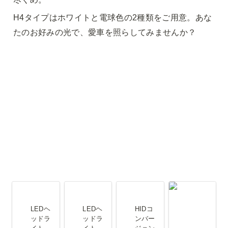
H4タイプはホワイトと電球色の2種類をご用意。あな
たのお好みの光で、愛車を照らしてみませんか？
LEDヘッド
LEDヘッド
HIDコンバ
HIDコンバ
ライト H4
ライト 電球
ージョンキ
ージョンキ
LEDヘ
LEDヘ
HIDコ
Hi/Lo ホワ
色 ハロゲン
ット 55W
ット 35W
ッドラ
ッドラ
ンバー