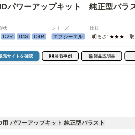
IDパワーアップキット　純正型バラスト(D
形状
シリーズ
比較
D2R
D4S
D4R
エフシーエル
明るさ: ★★★
取
販売サイトを確認
装着事例
製品説明書
ID用
パワーアップキット 純正型バラスト