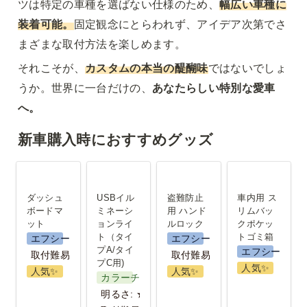
ツは特定の車種を選ばない仕様のため、
幅広い車種に
装着可能。
固定観念にとらわれず、アイデア次第でさ
まざまな取付方法を楽しめます。
それこそが、
カスタムの本当の醍醐味
ではないでしょ
うか。世界に一台だけの、
あなたらしい特別な愛車
へ。
新車購入時におすすめグッズ
ダッシュボ
USBイルミ
盗難防止用
車内用 スリ
ードマット
ネーション
ハンドルロ
ムバックポ
ダッシュ
USBイル
盗難防止
車内用 ス
ライト（タ
ック
ケットゴミ
ボードマ
ミネーシ
用 ハンド
リムバッ
ット
ョンライ
ルロック
クポケッ
イプA/タイ
箱
ト（タイ
トゴミ箱
エフシーエル
エフシーエル
プC用)
プA/タイ
エフシーエル
取付難易度：★
取付難易度：★
プC用)
人気✨️
人気✨️
人気✨️
カラーチェンジ
明るさ: ★