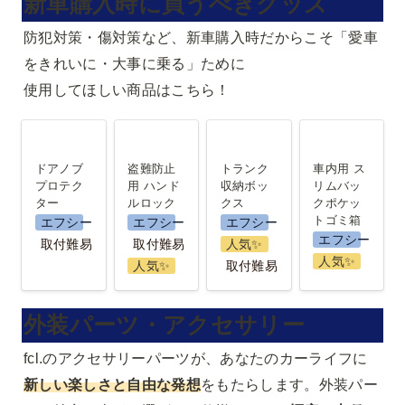
新車購入時に買うべきグッズ
防犯対策・傷対策など、新車購入時だからこそ「愛車
をきれいに・大事に乗る」ために

使用してほしい商品はこちら！
ドアノブプ
盗難防止用
トランク収
車内用 スリ
ロテクター
ハンドルロ
納ボックス
ムバックポ
ドアノブ
盗難防止
トランク
車内用 ス
ック
ケットゴミ
プロテク
用 ハンド
収納ボッ
リムバッ
ター
ルロック
クス
クポケッ
箱
トゴミ箱
エフシーエル
エフシーエル
エフシーエル
エフシーエル
取付難易度：★
取付難易度：★
人気✨️
人気✨️
人気✨️
取付難易度：★
外装パーツ・アクセサリー
fcl.のアクセサリーパーツが、あなたのカーライフに
新しい楽しさと自由な発想
をもたらします。外装パー