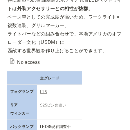
トは
外装アクセサリーとの相性が抜群
。

ベース車としての完成度が高いため、ワークライト×
複数連装、グリルマーカー、

ライトバーなどの組み合わせで、本場アメリカのオフ
ローダー文化（USDM）に

匹敵する世界観を作り上げることができます。
No access
全グレード
フォグランプ
L1B
リア

S25ピン角違い
ウィンカー
バックランプ
LED※現在調査中