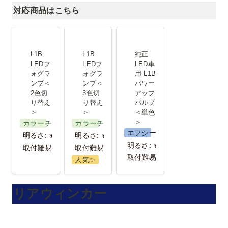
対応商品はこちら
L1B LEDフ
L1B LEDフ
純正LED車
ォグランプ
ォグランプ
用 L1B パワ
L1B 
L1B 
純正
＜2色切り替
＜3色切り替
ーアップバ
LEDフ
LEDフ
LED車
ォグラ
ォグラ
用 L1B 
え＞
え＞
ルブ＜単色
ンプ＜
ンプ＜
パワー
＞
2色切
3色切
アップ
り替え
り替え
バルブ
＞
＞
＜単色
＞
カラーチェンジ
カラーチェンジ
エフシーエル
明るさ: ★★
明るさ: ★★★
明るさ: ★★★
取付難易度：★
取付難易度：★
取付難易度：★
人気✨️
リアウィンカー