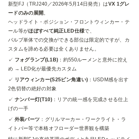
新型FJ（TRJ240／2026年5月14日発売）は
VX 1グレ
ードのみの展開
。

ヘッドライト・ポジション・フロントウィンカー・テ
ール等が
ほぼすべて純正LED仕様
で、

バルブ単体での交換ができる部位は限定的ですが、カ
スタムを諦める必要は全くありません。
✓ 
フォグランプ(L1B)
：約550ルーメンと意外に控え
め → LED化が最優先カスタム
✓ 
リアウィンカー(S25ピン角違い)
：USDM感を出す
2色切替の絶好の対象
✓ 
ナンバー灯(T10)
：リアの統一感を完成させる仕上
げの一手
✓ 
外装パーツ
：グリルマーカー・ワークライト・ラ
イトバー等で本格オフローダー世界観を構築
特に新型FJの直線基調のボディと丸目LEDヘッドライ