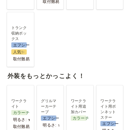
取付難易度：★
トランク収
納ボックス
トランク
収納ボッ
クス
エフシーエル
人気✨️
取付難易度：★
外装をもっとかっこよく！
ワークライ
グリルマー
ワークライ
ワークライ
ト
カーテープ
ト用追加カ
ト用ボンネ
ワークラ
グリルマ
ワークラ
ワークラ
バー
ットステー
イト
ーカーテ
イト用追
イト用ボ
ープ
加カバー
ンネット
カラーチェンジ
ステー
エフシーエル
カラーチェンジ
明るさ: ★★
エフシーエル
明るさ: ★
取付難易度: ★★★