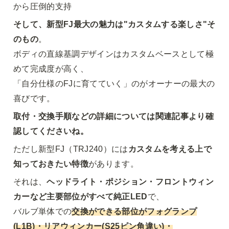
から圧倒的支持
そして、新型FJ最大の魅力は"カスタムする楽しさ"そ
のもの
。

ボディの直線基調デザインはカスタムベースとして極
めて完成度が高く、

「自分仕様のFJに育てていく」のがオーナーの最大の
喜びです。
取付・交換手順などの詳細については関連記事より確
認してくださいね。
ただし新型FJ（TRJ240）には
カスタムを考える上で
知っておきたい特徴
があります。
それは、
ヘッドライト・ポジション・フロントウィン
カーなど主要部位がすべて純正LED
で、

バルブ単体での
交換ができる部位がフォグランプ
(L1B)・リアウィンカー(S25ピン角違い)・
