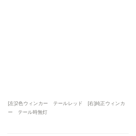
[左]2色ウィンカー　テールレッド　[右]純正ウィンカ
ー　テール時無灯