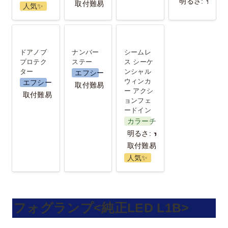
明るさ: ★★
取付難易度:★★
人気✨️
ドアノブプ
ナンバース
シームレス
ロテクター
テー
シーケンシ
ドアノブ
ナンバー
シームレ
ャル ウィン
プロテク
ステー
ス シーケ
ター
ンシャル 
エフシーエル
カー アクシ
ウィンカ
エフシーエル
取付難易度：★
ョンフェー
ー アクシ
取付難易度：★
ョンフェ
ドイン
ードイン
カラーチェンジ
明るさ: ★
取付難易度: ★★★
人気✨️
フォグランプ<純正LED L1B>