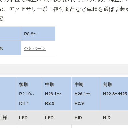
め、アクセサリー系・後付商品など車種を選ばず装
要
R8.8〜
他
外装パーツ
中期

中期

前期

R2.10～
H26.1〜
H26.1〜
H22.8〜H25
R8.7
R2.9
R2.9
仕様
LED
LED
HID
HID