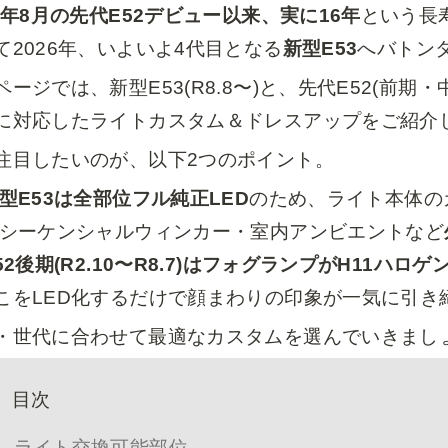
10年8月の先代E52デビュー以来、実に16年
という長
て2026年、いよいよ4代目となる
新型E53
へバトン
ページでは、新型E53(R8.8〜)と、先代E52(前期・
に対応したライトカスタム＆ドレスアップをご紹介
注目したいのが、以下2つのポイント。
型E53は全部位フル純正LED
のため、ライト本体の
 シーケンシャルウィンカー・室内アンビエントなど
52後期(R2.10〜R8.7)はフォグランプがH11ハロ
こをLED化するだけで顔まわりの印象が一気に引き
・世代に合わせて最適なカスタムを選んでいきまし
目次
ライト交換可能部位