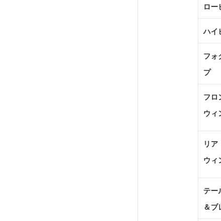
ロー
ハイ
フォ
プ
フロ
ウィ
リア

ウィ
テール
＆ブ