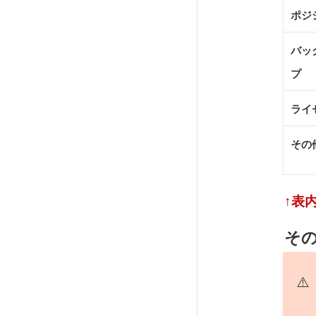
ポジ
バッ
プ
ライ
その
↑表
そ
⚠️