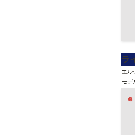
ラ
エル
モデ