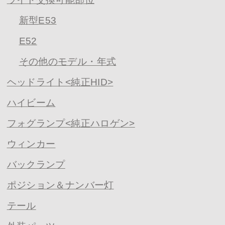
新型E53
E52
その他のモデル・年式
ヘッドライト<純正HID>
ハイビーム
フォグランプ<純正ハロゲン>
ウィンカー
バックランプ
ポジション＆ナンバー灯
テール