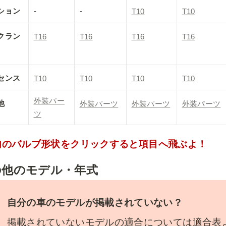
ション
-
-
T10
T10
クラン
T16
T16
T16
T16
センス
T10
T10
T10
T10
外装パー
他
外装パーツ
外装パーツ
外装パーツ
ツ
内のバルブ形状をクリックすると項目へ飛ぶよ！
の他のモデル・年式
自分の車のモデルが掲載されていない？
掲載されていないモデルの適合については適合表