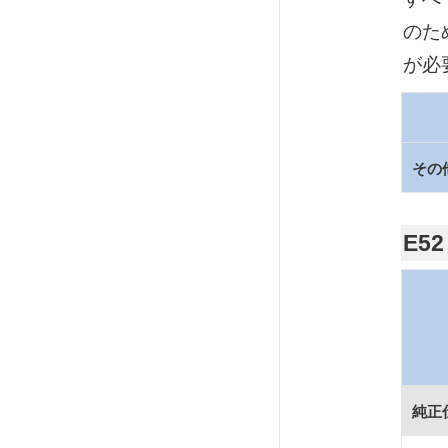
のた
が必
その
E52
純正