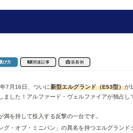
選び方
関連記事
装着例
26年7月16日、ついに
新型エルグランド（E53型）
が
しました！アルファード・ヴェルファイアが独占し
が満を持して投入する反撃の一台です。