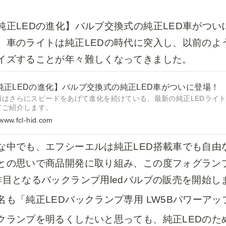
純正LEDの進化】バルブ交換式の純正LED車がつ
、車のライトは純正LEDの時代に突入し、以前のよ
イズすることが年々難しくなってきました。
純正LEDの進化】バルブ交換式の純正LED車がついに登場！
日はさらにスピードをあげて進化を続けている、最新の純正LEDライ
てご紹介します。
www.fcl-hid.com
な中でも、エフシーエルは純正LED搭載車でも自由
との思いで商品開発に取り組み、この度フォグランプ
作目となるバックランプ用ledバルブの販売を開始し
名も「純正LEDバックランプ専用 LW5Bパワーア
クランプを明るくしたいと思っても、純正LEDのた