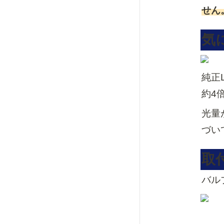
せん
気
純正
約4
光量
づい
取
バル