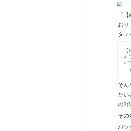
『【
おり
タマ
【
本
い
そん
たい
の2
その
バッ