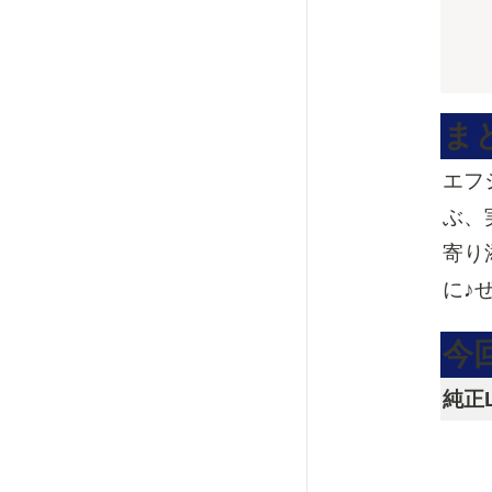
ま
エフ
ぶ、
寄り
に♪
今
純正