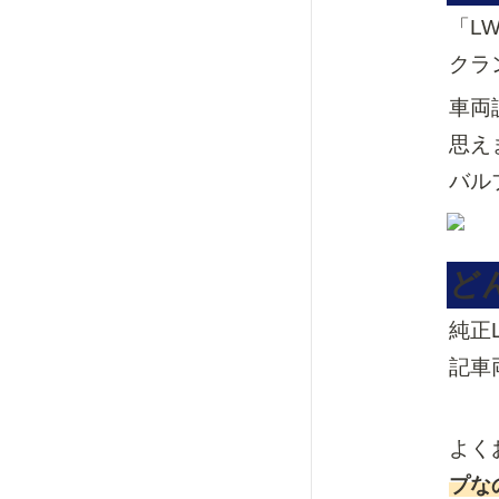
「L
クラ
車両
思え
バル
ど
純正
記車
よく
プな