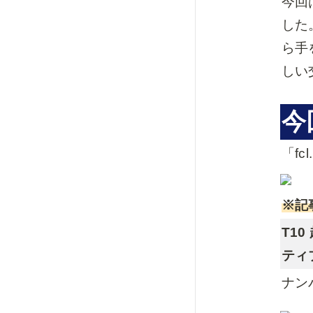
今回
した
ら手
しい
今
「fc
※記
T10
ティ
ナン