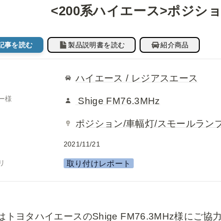
<200系ハイエース>ポジシ
記事を読む
製品説明書を読む
紹介商品
ハイエース / レジアスエース
ー様
Shige FM76.3MHz
ポジション/車幅灯/スモールラン
2021/11/21
リ
取り付けレポート
はトヨタハイエースのShige FM76.3MHz様に