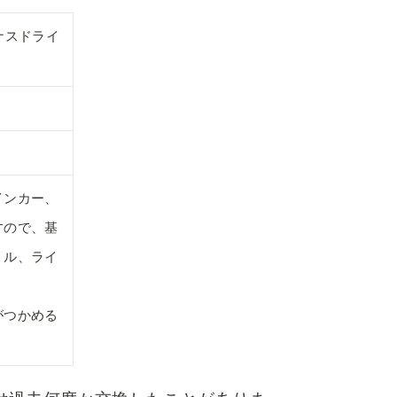
ナスドライ
インカー、
すので、基
リル、ライ
がつかめる