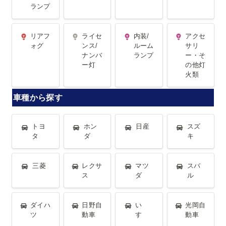
ランプ
リアフォグ
ライセンス/
内装/ルーム
アクセサリ
リアフ
ライセ
内装/
アクセ
ナンバー灯
ランプ
ー・その他
ォグ
ンス/
ルーム
サリ
ナンバ
ランプ
ー・そ
灯火類
ー灯
の他灯
火類
車種から探す
トヨタ
ホンダ
日産
スズキ
トヨ
ホン
日産
スズ
タ
ダ
キ
三菱
レクサス
マツダ
スバル
三菱
レクサ
マツ
スバ
ス
ダ
ル
ダイハツ
日野自動車
いすゞ
光岡自動車
ダイハ
日野自
い
光岡自
ツ
動車
すゞ
動車