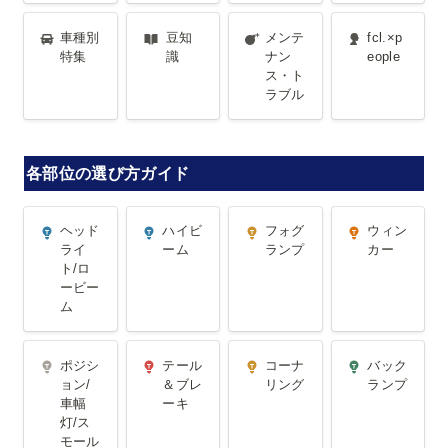
車種別特集
豆知識
メンテナン
fcl.×people
車種別
豆知
メンテ
fcl.×p
ス・トラブ
特集
識
ナン
eople
ス・ト
ル
ラブル
各部位の選び方ガイド
ヘッドライ
ハイビーム
フォグラン
ウィンカー
ヘッド
ハイビ
フォグ
ウィン
ト/ロービー
プ
ライ
ーム
ランプ
カー
ト/ロ
ム
ービー
ム
ポジション/
テール＆ブ
コーナリン
バックラン
ポジシ
テール
コーナ
バック
車幅灯/スモ
レーキ
グ
プ
ョン/
＆ブレ
リング
ランプ
車幅
ーキ
ールランプ
灯/ス
モール