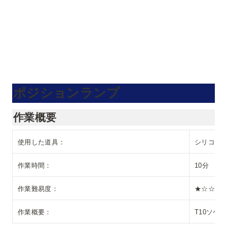
ポジションランプ
作業概要
使用した道具：
シリコン
作業時間：
10分
作業難易度：
★☆☆☆
作業概要：
T10ソケ