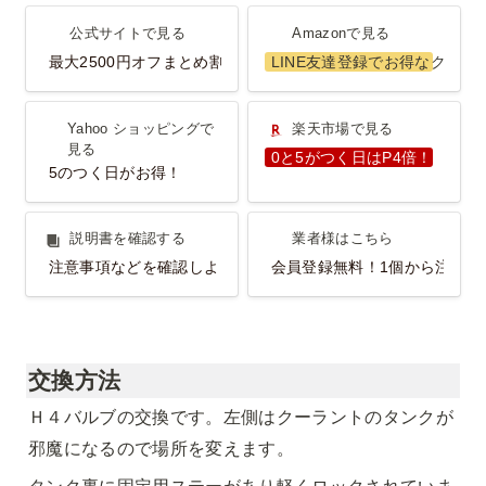
公式サイトで見る
Amazonで見る
公式サイトで見る
Amazonで見る
最大2500円オフまとめ割
LINE友達登録でお得なクーポ
Yahoo ショッピングで見
楽天市場で見る
Yahoo ショッピングで
楽天市場で見る
る
見る
0と5がつく日はP4倍！
5のつく日がお得！
説明書を確認する
業者様はこちら
説明書を確認する
業者様はこちら
注意事項などを確認しよう！
会員登録無料！1個から注文O
交換方法
Ｈ４バルブの交換です。左側はクーラントのタンクが
邪魔になるので場所を変えます。
タンク裏に固定用ステーがあり軽くロックされていま