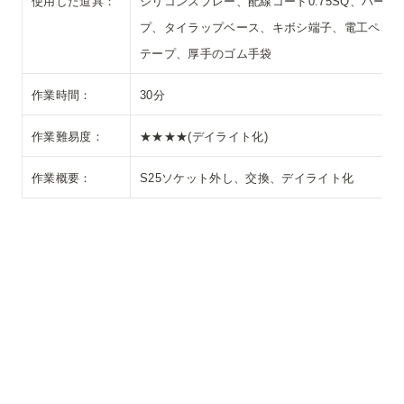
使用した道具：
シリコンスプレー、配線コード0.75SQ、ハー
プ、タイラップベース、キボシ端子、電工ペン
テープ、厚手のゴム手袋
作業時間：
30分
作業難易度：
★★★★(デイライト化)
作業概要：
S25ソケット外し、交換、デイライト化