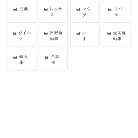
三菱
レクサス
マツダ
スバル
三菱
レクサ
マツ
スバ
ス
ダ
ル
ダイハツ
日野自動車
いすゞ
光岡自動車
ダイハ
日野自
い
光岡自
ツ
動車
すゞ
動車
輸入車
全車種
輸入
全車
車
種