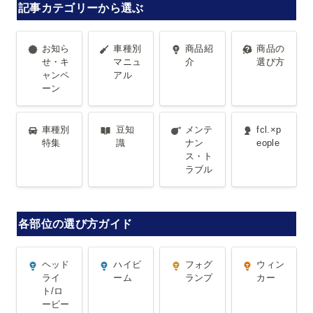
記事カテゴリーから選ぶ
お知らせ・
車種別マニ
商品紹介
商品の選び
お知ら
車種別
商品紹
商品の
キャンペー
ュアル
方
せ・キ
マニュ
介
選び方
ャンペ
アル
ン
ーン
車種別特集
豆知識
メンテナン
fcl.×people
車種別
豆知
メンテ
fcl.×p
ス・トラブ
特集
識
ナン
eople
ス・ト
ル
ラブル
各部位の選び方ガイド
ヘッドライ
ハイビーム
フォグラン
ウィンカー
ヘッド
ハイビ
フォグ
ウィン
ト/ロービー
プ
ライ
ーム
ランプ
カー
ト/ロ
ム
ービー