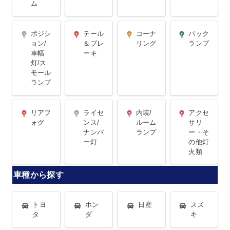
ム
ポジション/
テール＆ブ
コーナリン
バックラン
ポジシ
テール
コーナ
バック
車幅灯/スモ
レーキ
グ
プ
ョン/
＆ブレ
リング
ランプ
車幅
ーキ
ールランプ
灯/ス
モール
ランプ
リアフォグ
ライセンス/
内装/ルーム
アクセサリ
リアフ
ライセ
内装/
アクセ
ナンバー灯
ランプ
ー・その他
ォグ
ンス/
ルーム
サリ
ナンバ
ランプ
ー・そ
灯火類
ー灯
の他灯
火類
車種から探す
トヨタ
ホンダ
日産
スズキ
トヨ
ホン
日産
スズ
タ
ダ
キ