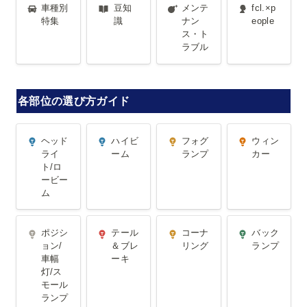
車種別特集
豆知識
メンテナン
fcl.×people
車種別
豆知
メンテ
fcl.×p
ス・トラブ
特集
識
ナン
eople
ス・ト
ル
ラブル
各部位の選び方ガイド
ヘッドライ
ハイビーム
フォグラン
ウィンカー
ヘッド
ハイビ
フォグ
ウィン
ト/ロービー
プ
ライ
ーム
ランプ
カー
ト/ロ
ム
ービー
ム
ポジション/
テール＆ブ
コーナリン
バックラン
ポジシ
テール
コーナ
バック
車幅灯/スモ
レーキ
グ
プ
ョン/
＆ブレ
リング
ランプ
車幅
ーキ
ールランプ
灯/ス
モール
ランプ