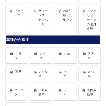
リアフォグ
ライセンス/
内装/ルーム
アクセサリ
リアフ
ライセ
内装/
アクセ
ナンバー灯
ランプ
ー・その他
ォグ
ンス/
ルーム
サリ
ナンバ
ランプ
ー・そ
灯火類
ー灯
の他灯
火類
車種から探す
トヨタ
ホンダ
日産
スズキ
トヨ
ホン
日産
スズ
タ
ダ
キ
三菱
レクサス
マツダ
スバル
三菱
レクサ
マツ
スバ
ス
ダ
ル
ダイハツ
日野自動車
いすゞ
光岡自動車
ダイハ
日野自
い
光岡自
ツ
動車
すゞ
動車
輸入車
全車種