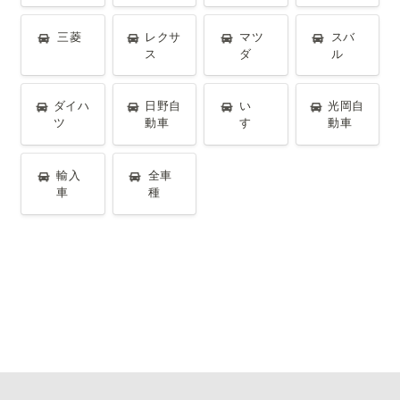
三菱
レクサス
マツダ
スバル
三菱
レクサ
マツ
スバ
ス
ダ
ル
ダイハツ
日野自動車
いすゞ
光岡自動車
ダイハ
日野自
い
光岡自
ツ
動車
すゞ
動車
輸入車
全車種
輸入
全車
車
種