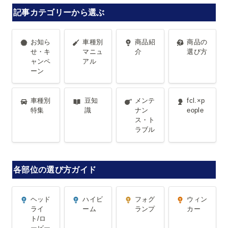
記事カテゴリーから選ぶ
お知らせ・
車種別マニ
商品紹介
商品の選び
お知ら
車種別
商品紹
商品の
キャンペー
ュアル
方
せ・キ
マニュ
介
選び方
ャンペ
アル
ン
ーン
車種別特集
豆知識
メンテナン
fcl.×people
車種別
豆知
メンテ
fcl.×p
ス・トラブ
特集
識
ナン
eople
ス・ト
ル
ラブル
各部位の選び方ガイド
ヘッドライ
ハイビーム
フォグラン
ウィンカー
ヘッド
ハイビ
フォグ
ウィン
ト/ロービー
プ
ライ
ーム
ランプ
カー
ト/ロ
ム