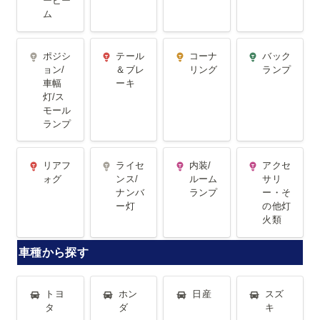
ービー
ム
ポジション/
テール＆ブ
コーナリン
バックラン
ポジシ
テール
コーナ
バック
車幅灯/スモ
レーキ
グ
プ
ョン/
＆ブレ
リング
ランプ
車幅
ーキ
ールランプ
灯/ス
モール
ランプ
リアフォグ
ライセンス/
内装/ルーム
アクセサリ
リアフ
ライセ
内装/
アクセ
ナンバー灯
ランプ
ー・その他
ォグ
ンス/
ルーム
サリ
ナンバ
ランプ
ー・そ
灯火類
ー灯
の他灯
火類
車種から探す
トヨタ
ホンダ
日産
スズキ
トヨ
ホン
日産
スズ
タ
ダ
キ