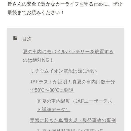
皆さんの安全で豊かなカーライフを守るために、ぜひ
最後までお読みください！
目次
夏の車内にモバイルバッテリーを放置する
のは絶対NG！
リチウムイオン電池は熱に弱い
JAFテストが証明！真夏の車内は数十分
で50℃〜80℃に到達
真夏の車内温度（JAFユーザーテス
ト詳細データ）
実際に起きた車両火災・爆発事故の事例
1. 夏の屋外駐車場での車両火災