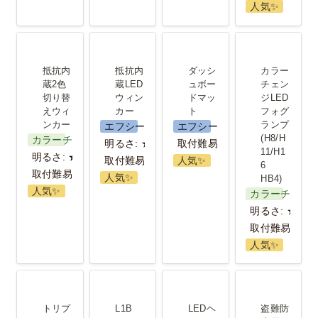
人気✨️
抵抗内蔵2色
抵抗内蔵
ダッシュボ
カラーチェ
切り替えウ
LEDウィン
ードマット
ンジLEDフ
抵抗内
抵抗内
ダッシ
カラー
ィンカー
カー
ォグランプ
蔵2色
蔵LED
ュボー
チェン
切り替
ウィン
ドマッ
ジLED
(H8/H11/H16
えウィ
カー 
ト
フォグ
HB4)
ンカー
ランプ 
エフシーエル
エフシーエル
(H8/H
カラーチェンジ
明るさ: ★★
取付難易度：★
11/H1
明るさ: ★★
取付難易度：★
人気✨️
6 
取付難易度: ★★★
人気✨️
HB4)
人気✨️
カラーチェン
明るさ: ★★★
取付難易度：
人気✨️
トリプルチ
L1B LEDフ
LEDヘッド
盗難防止用
ェンジLED
ォグランプ
ライト/フォ
ハンドルロ
トリプ
L1B 
LEDヘ
盗難防