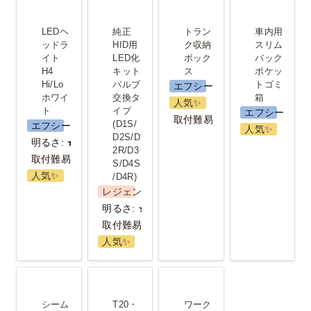
LEDヘッド
純正HID用
トランク収
車内用 スリ
ライト H4
LED化キッ
納ボックス
ムバックポ
LEDヘ
純正
トラン
車内用 
Hi/Lo ホワ
ト バルブ交
ケットゴミ
ッドラ
HID用 
ク収納
スリム
イト 
LED化
ボック
バック
イト
換タイプ
箱
H4 
キット 
ス
ポケッ
(D1S/D2S/D2R/D3S/D4S/D4R)
Hi/Lo 
バルブ
トゴミ
エフシーエル
ホワイ
交換タ
箱
人気✨️
ト
イプ
エフシーエル
取付難易度：★
(D1S/
エフシーエル
人気✨️
D2S/D
明るさ: ★★
2R/D3
取付難易度：★
S/D4S
人気✨️
/D4R)
レジェンダリーシリーズ
明るさ: ★★★
取付難易度：★
人気✨️
シームレス
T20・
ワークライ
シーケンシ
S25(シング
ト
シーム
T20・
ワーク