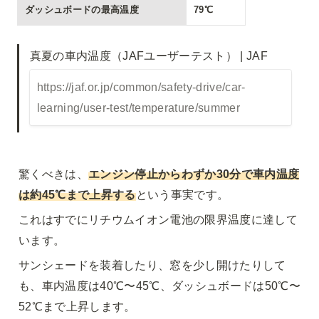
ダッシュボードの最高温度
79℃
https://jaf.or.jp/common/safety-drive/car-
learning/user-test/temperature/summer
驚くべきは、
エンジン停止からわずか30分で車内温度
は約45℃まで上昇する
という事実です。
これはすでにリチウムイオン電池の限界温度に達して
います。
サンシェードを装着したり、窓を少し開けたりして
も、車内温度は40℃〜45℃、ダッシュボードは50℃〜
52℃まで上昇します。