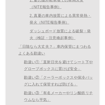
（NITE報告事例）
2. 真夏の車内放置による異常発熱・
発火（NITE報告事例）
ダッシュボード放置による破裂・発
火（検証・注意喚起事例）
「日陰なら大丈夫？」車内保管にまつわる
よくある勘違い
勘違い①「直射日光を避けてシート下や
グローブボックスに置けば安全」
勘違い②「クーラーボックスや保冷バッ
グに入れて保管すれば防げる」
勘違い③「有名メーカーやリン酸鉄リチ
ウムなら平気」