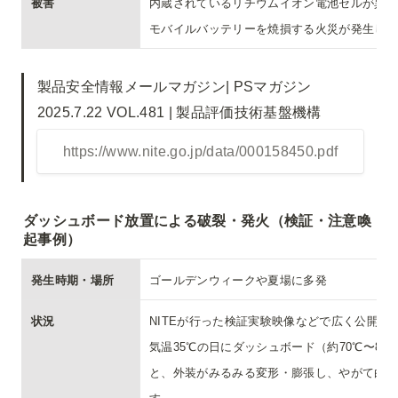
被害
内蔵されているリチウムイオン電池セルが異常
モバイルバッテリーを焼損する火災が発生しま
製品安全情報メールマガジン| PSマガジン 
https://www.nite.go.jp/data/000158450.pdf
ダッシュボード放置による破裂・発火（検証・注意喚
起事例）
発生時期・場所
ゴールデンウィークや夏場に多発
状況
NITEが行った検証実験映像などで広く公開さ
気温35℃の日にダッシュボード（約70℃〜8
と、外装がみるみる変形・膨張し、やがて白煙