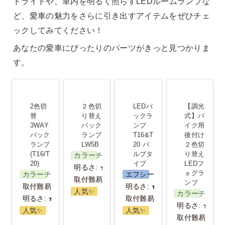
ドライトや、車内を明るく照らすLEDルームランプな
ど、愛車の魅力をさらに引き出すアイテムをぜひチェ
ックしてみてください！
あなたの愛車にぴったりのパーツがきっと見つかりま
す。
2色切替
２色切り替
LEDバック
【調光式】
3WAYバッ
えバックラ
ランプ
バイク用後
2色切
２色切
LEDバ
【調光
クランプ
ンプ LW5B
T16&T20 バ
付け２色切
替 
り替え
ックラ
式】バ
3WAY
バック
ンプ 
イク用
(T16/T20)
ルブタイプ
り替えLED
バック
ランプ 
T16&T
後付け
フォグラン
ランプ
LW5B
20 バ
２色切
(T16/T
ルブタ
り替え
カラーチェンジ
プ
20)
イプ
LEDフ
明るさ: ★★★
ォグラ
カラーチェンジ
エフシーエル
取付難易度:★★
ンプ
取付難易度: ★★★
明るさ: ★★
人気✨️
カラーチェン
明るさ: ★★
取付難易度：★
明るさ: ★★★
人気✨️
人気✨️
取付難易度:★