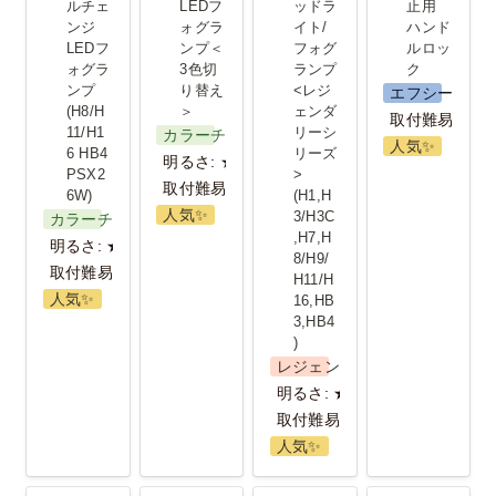
フォグラン
＜3色切り替
グランプ<レ
ック
ルチェ
LEDフ
ッドラ
止用 
ンジ
ォグラ
イト/
ハンド
プ
え＞
ジェンダリ
LEDフ
ンプ＜
フォグ
ルロッ
(H8/H11/H16
ーシリーズ>
ォグラ
3色切
ランプ
ク
ンプ 
り替え
<レジ
エフシーエル
HB4
(H1,H3/H3C,H7,H8/H9/H11/
(H8/H
＞
ェンダ
取付難易度：
11/H1
リーシ
PSX26W)
カラーチェンジ
人気✨️
6 HB4 
リーズ
明るさ: ★★★
PSX2
>
取付難易度：★
6W)
(H1,H
人気✨️
3/H3C
カラーチェンジ
,H7,H
明るさ: ★★★
8/H9/
取付難易度：★
H11/H
人気✨️
16,HB
3,HB4
) 
レジェンダリーシリーズ
明るさ: ★★★
取付難易度：★
人気✨️