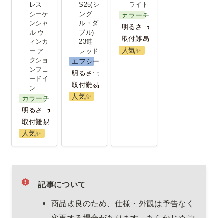
ャル ウィン
ル・ダブル)
レス 
S25(シ
ライト
シーケ
ング
カラーチェンジ
カー アクシ
23連 レッド
ンシャ
ル・ダ
明るさ: ★★
ョンフェー
ル ウ
ブル) 
取付難易度: ★★★
ィンカ
23連 
ドイン
人気✨️
ー ア
レッド
クショ
エフシーエル
ンフェ
明るさ: ★
ードイ
取付難易度：★
ン
人気✨️
カラーチェンジ
明るさ: ★
取付難易度: ★★★
人気✨️
記事について
商品改良のため、仕様・外観は予告なく
変更する場合があります。あらかじめご