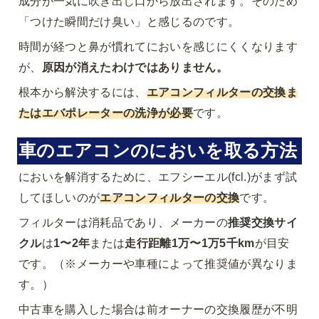
成分が一気に吹き出し口から放出されます。そのため
「つけた瞬間だけ臭い」と感じるのです。
時間が経つと鼻が慣れてにおいを感じにくくなります
が、
原因が消えたわけではありません。
根本から解決するには、
エアコンフィルターの交換
ま
たは
エバポレーターの洗浄
が必要
です。
車のエアコンのにおいを取る方法
においを解消するために、エフシーエル(fcl.)がまず試
してほしいのが
エアコンフィルターの交換
です。
フィルターは消耗品であり、メーカーの
推奨交換サイ
クル
は
1〜2年
または
走行距離1万〜1万5千km
が目安
です。（
※メーカーや車種によって推奨値が異なりま
す。
）
中古車を購入した場合は前オーナーの交換履歴が不明