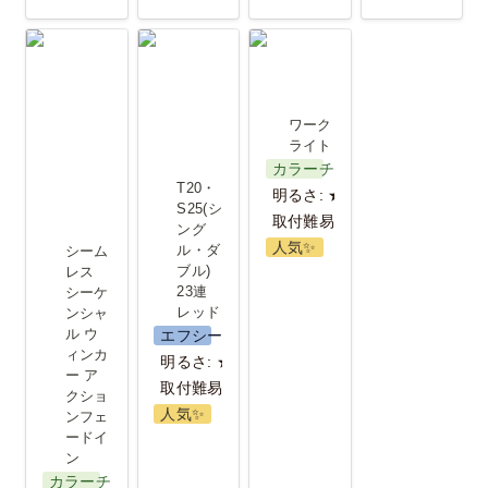
シームレス
T20・
ワークライ
シーケンシ
S25(シング
ト
ャル ウィン
ル・ダブル)
ワーク
カー アクシ
23連 レッド
ライト
カラーチェンジ
ョンフェー
T20・
明るさ: ★★
ドイン
S25(シ
取付難易度: ★★★
ング
人気✨️
ル・ダ
シーム
ブル) 
レス 
23連 
シーケ
レッド
ンシャ
ル ウ
エフシーエル
ィンカ
明るさ: ★
ー ア
取付難易度：★
クショ
人気✨️
ンフェ
ードイ
ン
カラーチェンジ