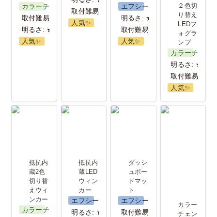
２色切
カラーチェンジ
エフシーエル
取付難易度:★★
り替え
取付難易度: ★★★
明るさ: ★★
人気✨️
LEDフ
明るさ: ★★
取付難易度：★
ォグラ
人気✨️
人気✨️
ンプ
カラーチェン
明るさ: ★★★
取付難易度:★
人気✨️
抵抗内蔵2色
抵抗内蔵
ダッシュボ
カラーチェ
切り替えウ
LEDウィン
ードマット
ンジLEDフ
ィンカー
カー
ォグランプ
(H8/H11/H16
抵抗内
抵抗内
ダッシ
HB4)
蔵2色
蔵LED
ュボー
切り替
ウィン
ドマッ
えウィ
カー 
ト
ンカー
エフシーエル
エフシーエル
カラー
カラーチェンジ
明るさ: ★★
取付難易度：★
チェン