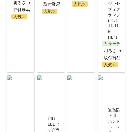
明るさ: ★★
ジLED
取付難易度：★
人気✨️
フォグ
取付難易度: ★★★
人気✨️
ランプ 
人気✨️
(H8/H
11/H1
6 
HB4)
カラーチェン
明るさ: ★★★
取付難易度：
人気✨️
トリプルチ
L1B LEDフ
LEDヘッド
盗難防止用
ェンジLED
ォグランプ
ライト/フォ
ハンドルロ
フォグラン
＜3色切り替
グランプ<レ
ック
プ
え＞
ジェンダリ
盗難防
(H8/H11/H16
ーシリーズ>
止用 
L1B 
ハンド
HB4
(H1,H3/H3C,H7,H8/H9/H11/
LEDフ
ルロッ
ォグラ
PSX26W)