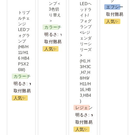
ク
ンプ＜
LEDヘ
エフシーエル
3色切
ッドラ
トリプ
取付難易度：
り替え
イト/
ルチェ
＞
フォグ
人気✨️
ンジ
ランプ
カラーチェンジ
LEDフ
<レジ
明るさ: ★★★
ォグラ
ェンダ
ンプ 
取付難易度：★
リーシ
(H8/H
人気✨️
リーズ
11/H1
>
6 HB4 
(H1,H
PSX2
3/H3C
6W)
,H7,H
カラーチェンジ
8/H9/
明るさ: ★★★
H11/H
16,HB
取付難易度：★
3,HB4
人気✨️
) 
レジェンダリーシリーズ
明るさ: ★★★
取付難易度：★
人気✨️