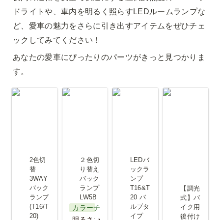
ドライトや、車内を明るく照らすLEDルームランプな
ど、愛車の魅力をさらに引き出すアイテムをぜひチェ
ックしてみてください！
あなたの愛車にぴったりのパーツがきっと見つかりま
す。
2色切替
２色切り替
LEDバック
【調光式】
3WAYバッ
えバックラ
ランプ
バイク用後
クランプ
ンプ LW5B
T16&T20 バ
付け２色切
(T16/T20)
ルブタイプ
り替えLED
フォグラン
2色切
２色切
LEDバ
プ
替 
り替え
ックラ
3WAY
バック
ンプ 
バック
ランプ 
T16&T
【調光
ランプ
LW5B
20 バ
式】バ
(T16/T
ルブタ
イク用
カラーチェンジ
20)
イプ
後付け
明るさ: ★★★