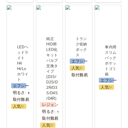
LEDヘッド
純正HID用
トランク収
車内用 スリ
ライト H4
LED化キッ
納ボックス
ムバックポ
Hi/Lo ホワ
ト バルブ交
ケットゴミ
イト
換タイプ
箱
純正
トラン
(D1S/D2S/D2R/D3S/D4S/D4R)
HID用 
ク収納
LEDヘ
車内用 
LED化
ボック
ッドラ
スリム
キット 
ス
イト 
バック
バルブ
エフシーエル
H4 
ポケッ
交換タ
人気✨️
Hi/Lo 
トゴミ
イプ
ホワイ
箱
取付難易度：★
(D1S/
ト
エフシーエル
D2S/D
エフシーエル
人気✨️
2R/D3
明るさ: ★★
S/D4S
/D4R)
取付難易度：★
レジェンダリーシリーズ
人気✨️
明るさ: ★★★
取付難易度：★
人気✨️