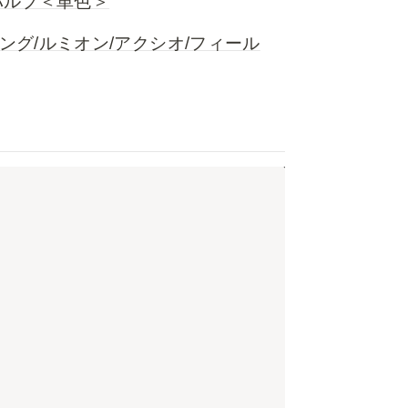
プバルブ＜単色＞
リング/ルミオン/アクシオ/フィール