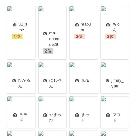
u1_smz
ma-
mabubu
ちゃん
chance629
u1_s
mabu
ちゃ
mz
bu
ん
ma-
1位
3位
3位
chanc
e629
2位
ひかるん
にしやん
fura
jimny_yuu
ひかる
にしや
fura
jimny_
ん
ん
yuu
ヨモギ
やまっぴ
まっと
マコト
ヨモ
やまっ
まっ
マコ
ギ
ぴ
と
ト
ほしの
ジュンジュ
じーふー
けんのじー