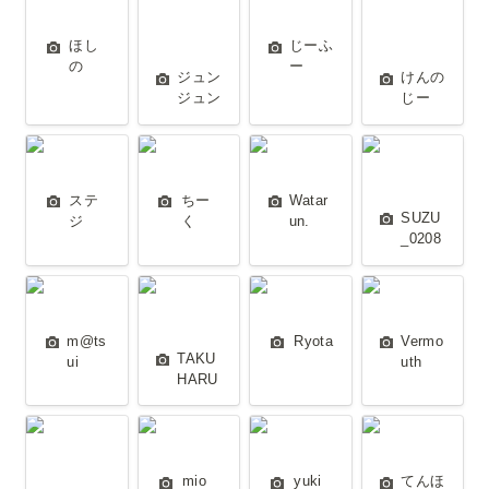
ン
ほし
じーふ
の
ー
ジュン
けんの
ジュン
じー
ステジ
ちーく
Watarun.
SUZU_0208
ステ
ちー
Watar
SUZU
ジ
く
un.
_0208
m@tsui
TAKUHARU
Ryota
Vermouth
m@ts
Ryota
Vermo
TAKU
ui
uth
HARU
アスリート
mio
yuki
てんほう
mio
yuki
てんほ