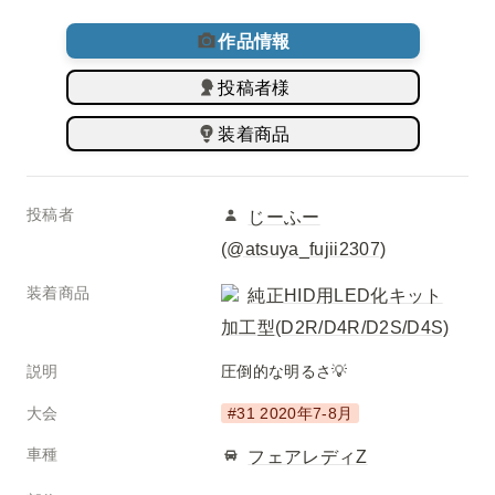
作品情報
投稿者様
装着商品
投稿者
じーふー
(@
atsuya_fujii2307)
装着商品
純正HID用LED化キット
加工型(D2R/D4R/D2S/D4S)
説明
圧倒的な明るさ💡
大会
#31 2020年7-8月
車種
フェアレディZ