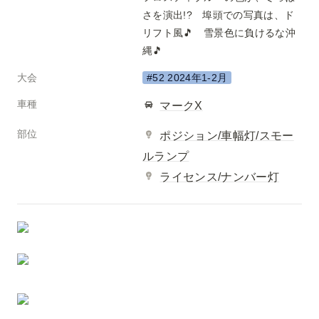
さを演出!?　埠頭での写真は、ド
リフト風🎵　雪景色に負けるな沖
縄🎵
大会
#52 2024年1-2月
車種
マークX
部位
ポジション/車幅灯/スモー
ルランプ
ライセンス/ナンバー灯