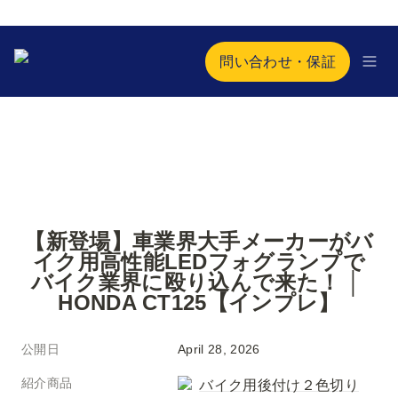
問い合わせ・保証
【新登場】車業界大手メーカーがバ
イク用高性能LEDフォグランプで
バイク業界に殴り込んで来た！ │ 
HONDA CT125【インプレ】
公開日
April 28, 2026
紹介商品
バイク用後付け２色切り