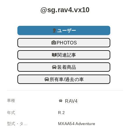
@sg.rav4.vx10
ユーザー
PHOTOS
関連記事
装着商品
所有車/過去の車
車種
RAV4
年式
R.2
型式・タイプ
MXAA54 Adventure