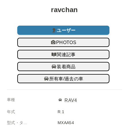
ravchan
ユーザー
PHOTOS
関連記事
装着商品
所有車/過去の車
車種
RAV4
年式
R.1
型式・タイプ
MXAA54