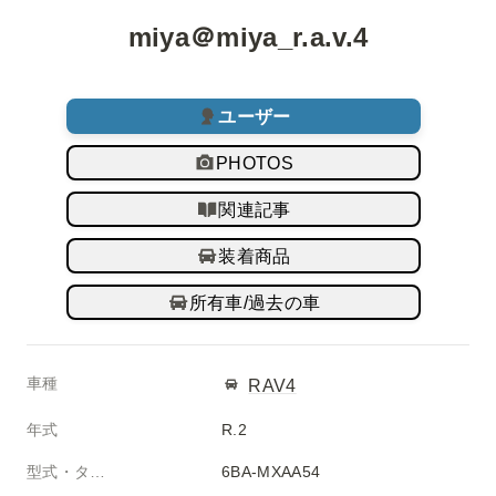
miya＠miya_r.a.v.4
ユーザー
PHOTOS
関連記事
装着商品
所有車/過去の車
車種
RAV4
年式
R.2
型式・タイプ
6BA-MXAA54