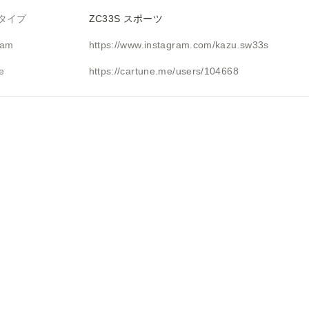
タイプ
ZC33S スポーツ 
ram
https://www.instagram.com/kazu.sw33s
e
https://cartune.me/users/104668