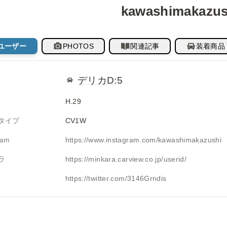
kawashimakazus
ユーザー
PHOTOS
関連記事
装着商品
デリカD:5
H.29
タイプ
CV1W
ram
https://www.instagram.com/kawashimakazushi
ラ
https://minkara.carview.co.jp/userid/
https://twitter.com/3146Grndis