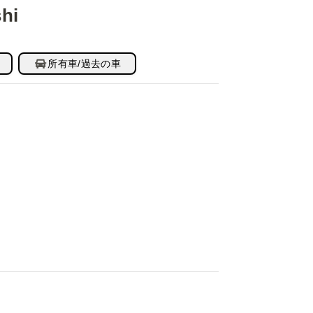
hi
所有車/過去の車