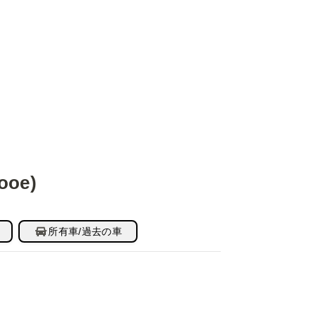
ooe)
所有車/過去の車