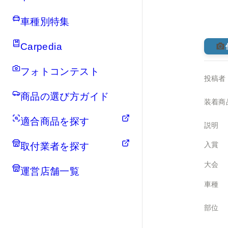
車種別特集
Carpedia
フォトコンテスト
投稿者
商品の選び方ガイド
装着商
適合商品を探す
説明
入賞
取付業者を探す
大会
運営店舗一覧
車種
部位