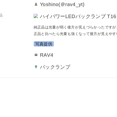
Yoshino(＠rav4_yt)
品
ハイパワーLEDバックランプ T16
純正品は光量が弱く後方が見えづらかったですが
正品と比べたら光量も強くなって後方が見えやす
写真提供
RAV4
バックランプ