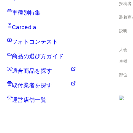
投稿者
車種別特集
装着商
Carpedia
説明
フォトコンテスト
大会
商品の選び方ガイド
車種
適合商品を探す
部位
取付業者を探す
運営店舗一覧