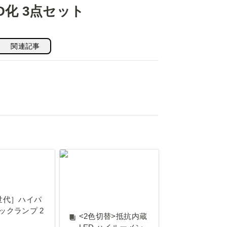
D化 3点セット
関連記事
代］ハイパワ
<2色切替>抵抗内蔵
ンプ 2個
LED ハイルーメンタ
イプ
世代］ハイパ
ックランプ 2
<2色切替>抵抗内蔵