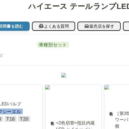
ハイエース テールランプLE
説明書を読む
よくある質問
販売店を探す
車種別セット
ズ
Dバルブ
<2色切替>抵抗内蔵
［第3世
LED ハイルーメンタ
ーバックラ
LEDバルブ
イプ 3WAY レッド×ア
フシーエル
［第3
ンバー
0
T16
T20
ワーバ
<2色切替>抵抗内蔵
個