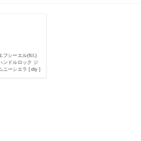
ーエル(fcl.) ハ
ルロック ジムニ
 [ diy ]
エフシーエル(fcl.) 
ハンドルロック ジ
ムニーシエラ [ diy ]