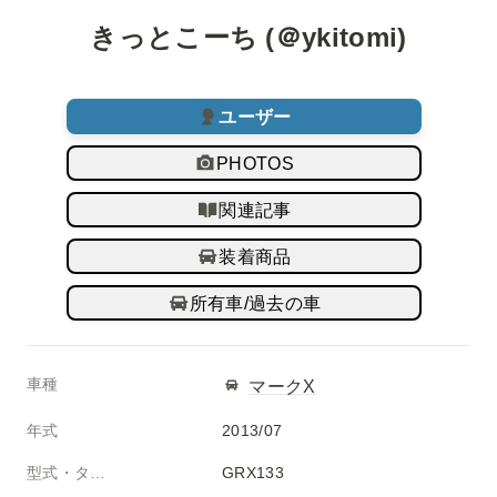
きっとこーち (＠ykitomi)
ユーザー
PHOTOS
関連記事
装着商品
所有車/過去の車
車種
マークX
年式
2013/07
型式・タイプ
GRX133