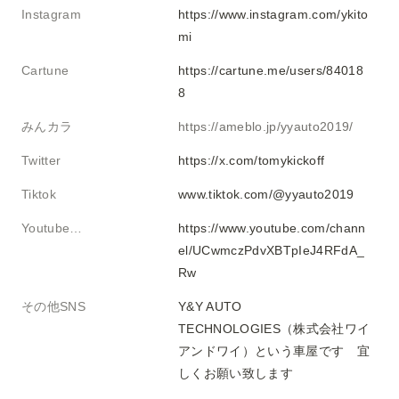
Instagram
https://www.instagram.com/ykito
mi
Cartune
https://cartune.me/users/84018
8
みんカラ
https://ameblo.jp/yyauto2019/
Twitter
https://x.com/tomykickoff
Tiktok
www.tiktok.com/@yyauto2019
Youtube・ブログ
https://www.youtube.com/chann
el/UCwmczPdvXBTpIeJ4RFdA_
Rw
その他SNS
Y&Y AUTO 
TECHNOLOGIES（株式会社ワイ
アンドワイ）という車屋です　宜
しくお願い致します