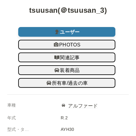
tsuusan(＠tsuusan_3)
ユーザー
PHOTOS
関連記事
装着商品
所有車/過去の車
車種
アルファード
年式
R.2
型式・タイプ
AYH30