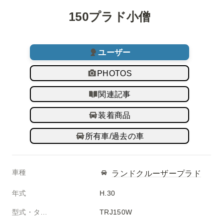
150プラド小僧 
ユーザー
PHOTOS
関連記事
装着商品
所有車/過去の車
車種
ランドクルーザープラド
年式
H.30
型式・タイプ
TRJ150W