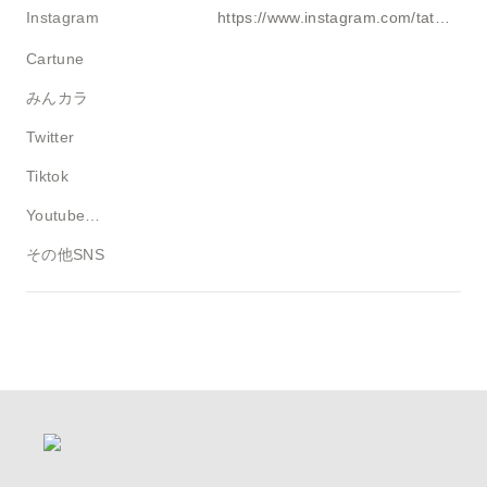
Instagram
https://www.instagram.com/tatsu.5589?igsh=MXNveWtkNGRtN2Z4Nw==
Cartune
みんカラ
Twitter
Tiktok
Youtube・ブログ
その他SNS