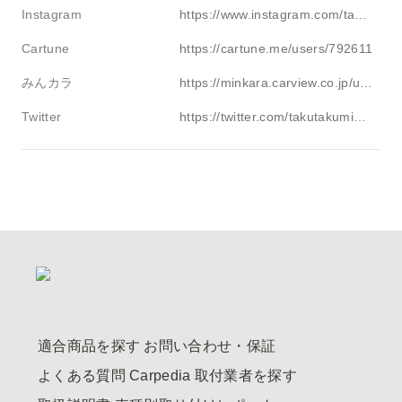
Instagram
https://www.instagram.com/takumijp88
Cartune
https://cartune.me/users/792611
みんカラ
https://minkara.carview.co.jp/userid/2804961/car/3071767/profile.aspx
Twitter
https://twitter.com/takutakumi831
適合商品を探す
お問い合わせ・保証
よくある質問
Carpedia
取付業者を探す