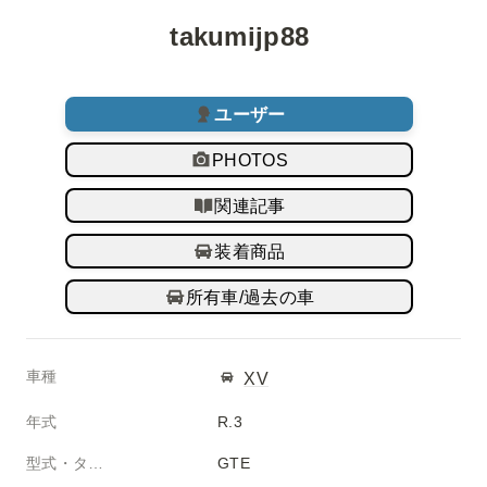
takumijp88 
ユーザー
PHOTOS
関連記事
装着商品
所有車/過去の車
車種
XV
年式
R.3
型式・タイプ
GTE