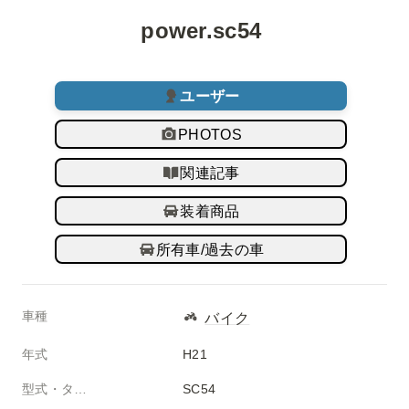
power.sc54 
ユーザー
PHOTOS
関連記事
装着商品
所有車/過去の車
車種
バイク
年式
H21
型式・タイプ
SC54