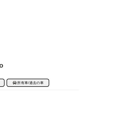
o
所有車/過去の車