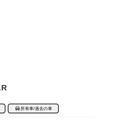
R 
所有車/過去の車