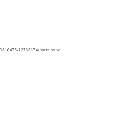
ar/3816475/13765174/parts.aspx