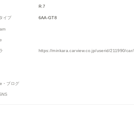
R.7
タイプ
6AA-GT8
ram
e
ラ
https://minkara.carview.co.jp/userid/211990/c
ube・ブログ
SNS