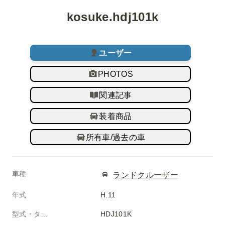
kosuke.hdj101k
ユーザー
PHOTOS
関連記事
装着商品
所有車/過去の車
車種
ランドクルーザー
年式
H.11
型式・タイプ
HDJ101K