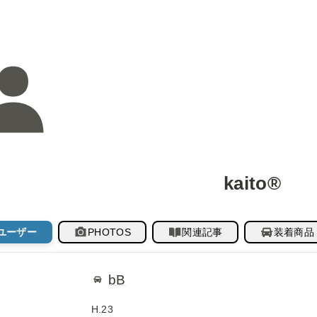
kaito®︎
ユーザー
PHOTOS
関連記事
装着商品
bB
H.23