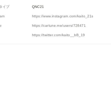
タイプ
QNC21
ram
https://www.instagram.com/kaito_21s
e
https://cartune.me/users/728471
https://twitter.com/kaito__bB_19