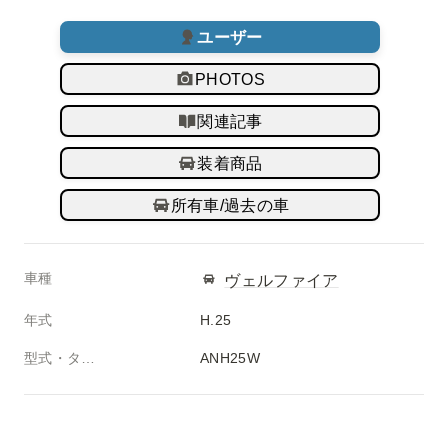
ユーザー
PHOTOS
関連記事
装着商品
所有車/過去の車
車種
ヴェルファイア
年式
H.25
型式・タイプ
ANH25W