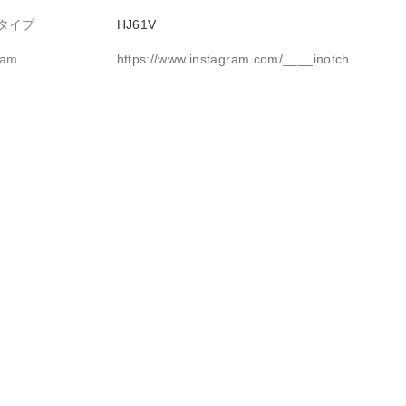
タイプ
HJ61V
ram
https://www.instagram.com/____inotch