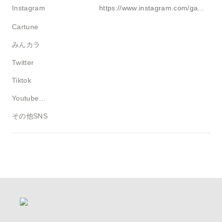
Instagram
https://www.instagram.com/gami_forespo_sl5?igsh=YmxiMmlvZ254Z3pp&utm_source=qr
Cartune
みんカラ
Twitter
Tiktok
Youtube・ブログ
その他SNS