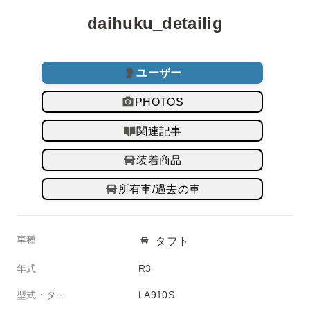
daihuku_detailig
ユーザー
PHOTOS
関連記事
装着商品
所有車/過去の車
車種
タフト
年式
R3
型式・タイプ
LA910S