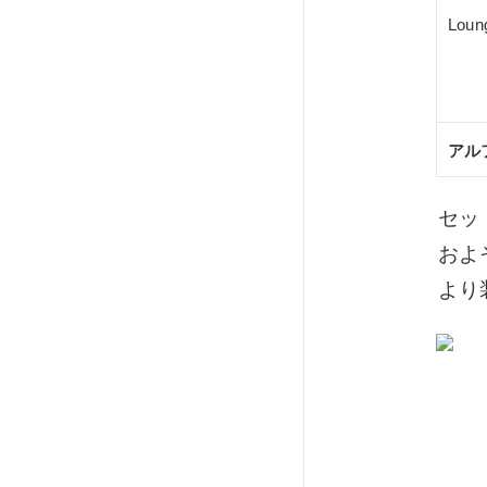
Lou
アル
セッ
およ
より