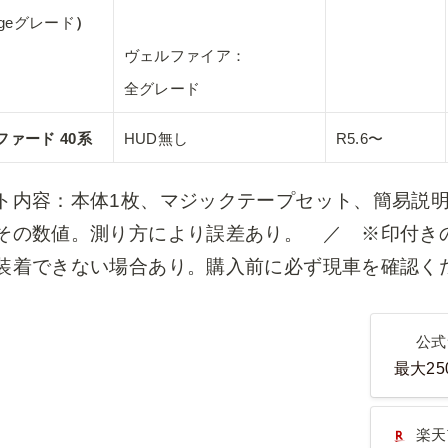
ngeグレード
ヴェルファイア：

全グレード
ファード 40系
HUD無し
R5.6〜
ト内容：本体1枚、マジックテープセット、簡易説
その数値。測り方により誤差あり。　／　※印付きの年
装着できない場合あり。購入前に必ず現車を確認く
公式サ
公式
最大2
楽天市
楽天