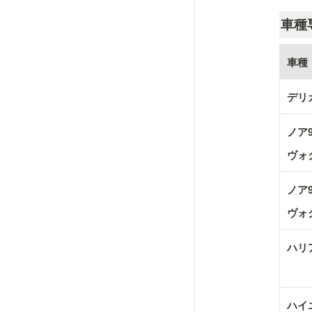
車種
車種
デリカ
ノア9
ヴォ
ノア9
ヴォ
ハリ
ハイ