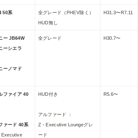
4 50系
全グレード（PHEV除く）

H31.3〜R7.11
HUD無し
ー JB64W 

全グレード
H30.7〜
ニーシエラ 


ニーノマド 
ルファイア 40
HUD付き

R5.6〜
アルファード ：

ファード 40系
Z・Executive Loungeグレ
Executive 
ード
