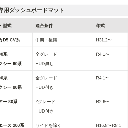
専用ダッシュボードマット
・型式
適合条件
年式
D5 CV系
中期・後期
H31.2〜
0系

全グレード

R4.1〜
クシー 90系
HUD無し
0系

全グレード

R4.1〜
クシー 90系
HUD付き
アー 80系
Zグレード

R2.6〜
HUD付き
エース 200系
ワイドを除く
H16.8〜R8.1