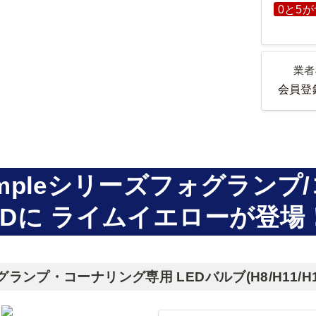
0と5
業者様
業者
会員登
impleシリーズフォグランプ
EDに ライムイエローが登場
ランプ・コーナリング専用 LEDバルブ(H8/H11/H16