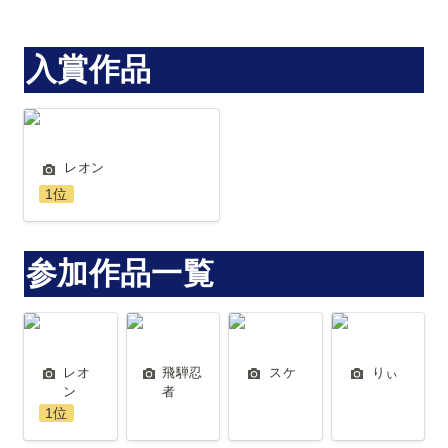
入賞作品
レオン
レオン
1位
参加作品一覧
レオン
飛騨忍者
スケ
りぃ
レオ
飛騨忍
スケ
りぃ
ン
者
1位