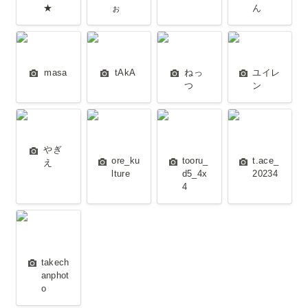
★
ぉ
ん
masa
tAkA
ねっつ
ユイレン
masa
tAkA
ねっ
ユイレ
つ
ン
やぎえ
ore_kulture
tooru_d5_4x4
t.ace_20234
やぎ
ore_ku
tooru_
t.ace_
え
lture
d5_4x
20234
4
takechanphoto
takech
anphot
o