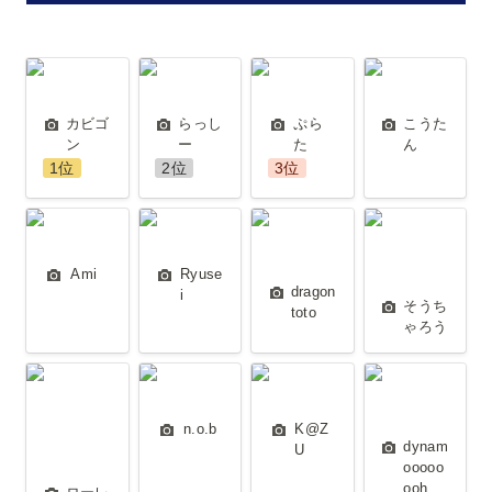
カビゴン
らっしー
ぷらた
こうたん
カビゴ
らっし
ぷら
こうた
ン 
ー
た 
ん
1位
2位
3位
Ami
Ryusei
dragontoto
そうちゃろ
う
Ami 
Ryuse
dragon
i 
そうち
toto 
ゃろう 
ローレルラ
n.o.b
K@ZU
dynamooooooo
イン（ロー
n.o.b 
K@Z
レル）
dynam
U
ooooo
ooh 