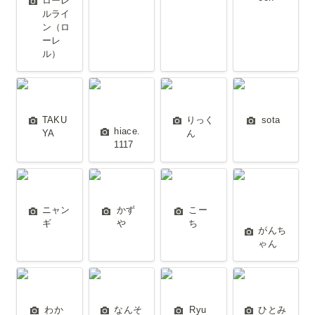
ローレ
ルライ
ン（ロ
ーレ
ル） 
TAKUYA
hiace.1117
りっくん
sota
TAKU
りっく
sota 
hiace.
YA 
ん 
1117 
ニャンギ
かずや
こーち
がんちゃん
ニャン
かず
こー
ギ 
や
ち
がんち
ゃん
わか★
なんそぉ
Ryu
ひとみん
わか
なんそ
Ryu
ひとみ