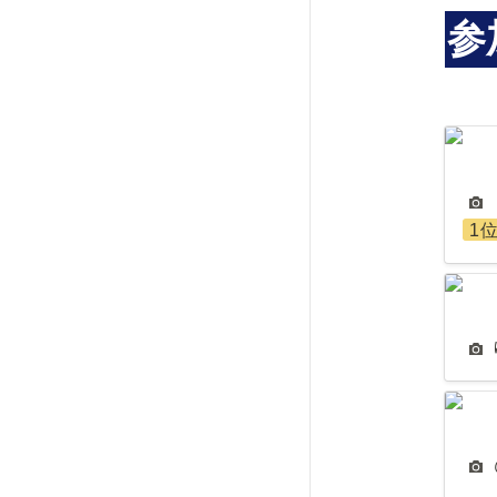
参
ヒサ
1
ゆー
@ter