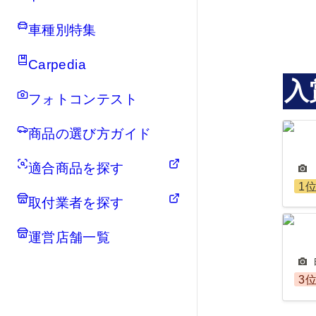
車種別特集
Carpedia
入
フォトコンテスト
ヒサ
商品の選び方ガイド
適合商品を探す
1
取付業者を探す
白ハ
運営店舗一覧
3