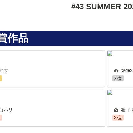
#43 SUMMER 20
賞作品
@dex.sab
ヒサ
@dex.
位
2位
リ
姫ゴリく
白ハリ
姫ゴ
位
3位