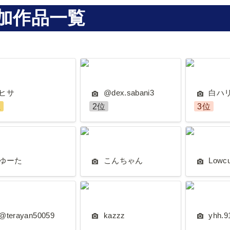
加作品一覧
@dex.sabani3
白ハリ
ヒサ
@dex.sabani3
白ハ
位
2位
3位
た
こんちゃん
Lowcus
ゆーた
こんちゃん
Lowc
ayan50059
kazzz
yhh.915
@terayan50059
kazzz
yhh.9