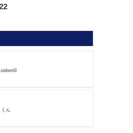
22
ani3
sabani3
ん
リくん