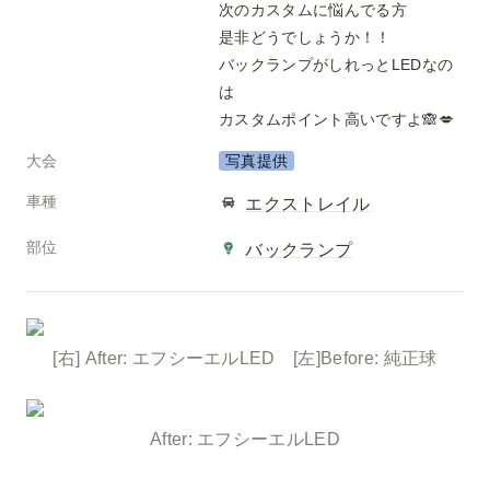
次のカスタムに悩んでる方

是非どうでしょうか！！

バックランプがしれっとLEDなの
は

カスタムポイント高いですよ🙈💋
大会
写真提供
車種
エクストレイル
部位
バックランプ
[右] After: エフシーエルLED　[左]Before: 純正球
After: エフシーエルLED