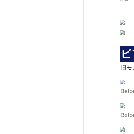
ビ
旧モ
Bef
Bef