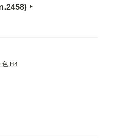
458) ‣ 
色 H4